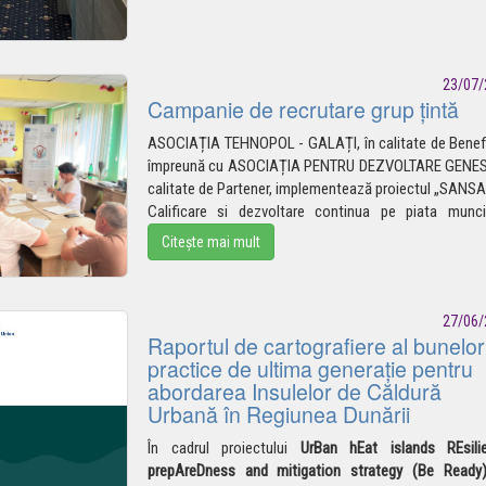
23/07/
Campanie de recrutare grup țintă
ASOCIAȚIA TEHNOPOL - GALAȚI, în calitate de Benefi
împreună cu ASOCIAȚIA PENTRU DEZVOLTARE GENESI
calitate de Partener, implementează proiectul „SANSA
Calificare si dezvoltare continua pe piata
munci
Citește mai mult
27/06/
Raportul de cartografiere al bunelor
practice de ultima generație pentru
abordarea Insulelor de Căldură
Urbană în Regiunea Dunării
În cadrul proiectului
UrBan hEat islands REsili
prepAreDness and mitigation strategy (Be Ready