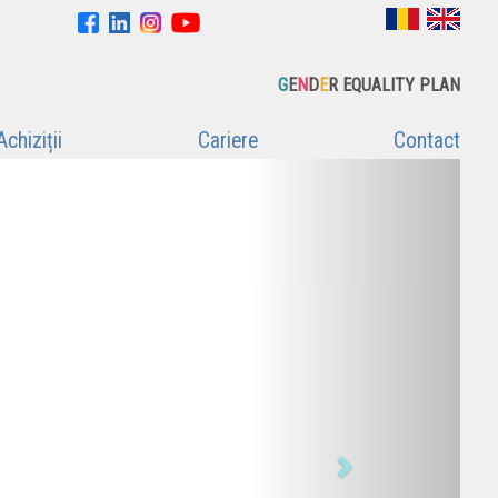
G
E
N
D
E
R EQUALITY PLAN
Achiziții
Cariere
Contact
Next