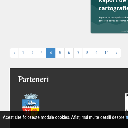
«
1
2
3
4
5
6
7
8
9
10
»
Parteneri
Acest site folosește module cookies. Aflați mai multe detalii despre
m