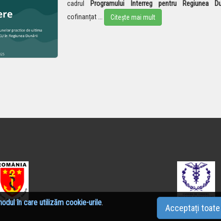
cadrul
Programului Interreg pentru Regiunea Dun
cofinanțat
...
Citește mai mult
odul în care utilizăm cookie-urile
.
Acceptați toat