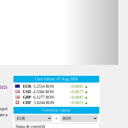
2025
nopol
are a