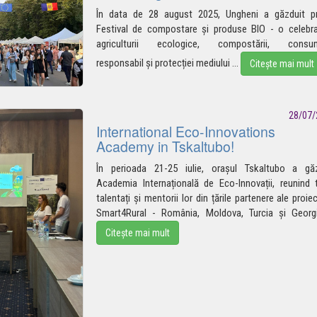
În data de 28 august 2025, Ungheni a găzduit pr
Festival de compostare și produse BIO - o celebr
agriculturii ecologice, compostării, consum
responsabil și protecției
mediului
...
Citește mai mult
28/07/
International Eco-Innovations
Academy in Tskaltubo!
În perioada 21-25 iulie, orașul Tskaltubo a găz
Academia Internațională de Eco-Innovații, reunind t
talentați și mentorii lor din țările partenere ale proiec
Smart4Rural - România, Moldova, Turcia și
Georg
Citește mai mult