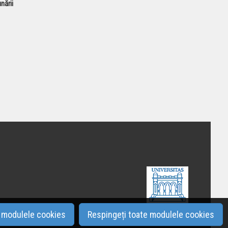
ării
e modulele cookies
Respingeți toate modulele cookies