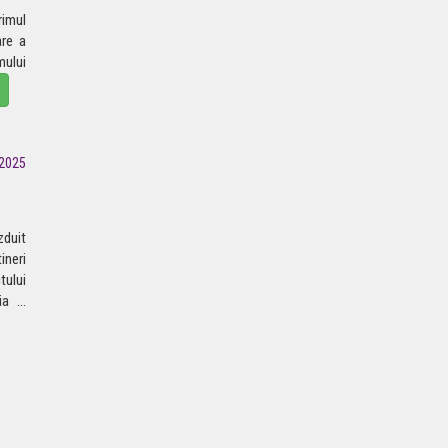
imul
are a
ului
2025
duit
ineri
tului
ia
...