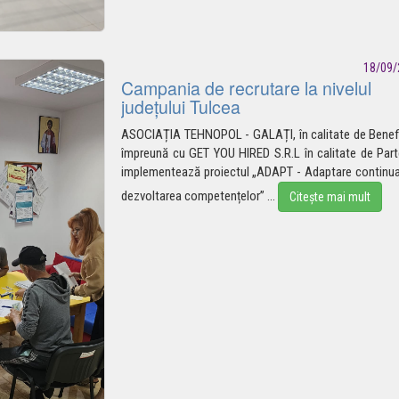
18/09/
Campania de recrutare la nivelul
județului Tulcea
ASOCIAȚIA TEHNOPOL - GALAȚI, în calitate de Benefi
împreună cu GET YOU HIRED S.R.L în calitate de Part
implementează proiectul „ADAPT - Adaptare continua
dezvoltarea
competențelor”
...
Citește mai mult