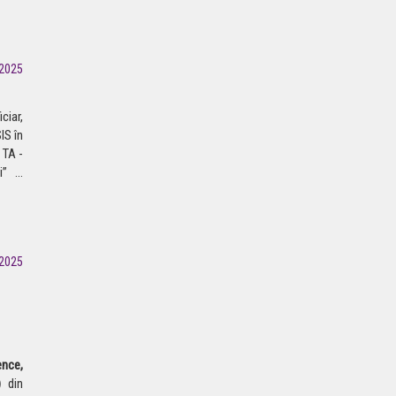
2025
ciar,
S în
 TA -
i”
...
2025
ence,
)
din