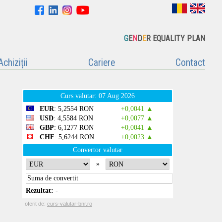
G
E
N
D
E
R EQUALITY PLAN
Achiziții
Cariere
Contact