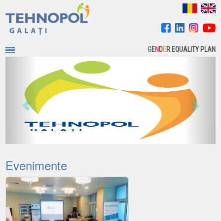
G
E
N
D
E
R EQUALITY PLAN
Previous
Next
Evenimente