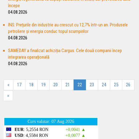
începe
04.08.2026
INS: Prețurile din industrie au crescut cu 12,7% într-un an. Produsele
petroliere și energia conduc topul scumpirilor
04.08.2026
SAMEDAY a finalizat achiziția Cargus. Cele două companii încep
integrarea operațională
04.08.2026
«
17
18
19
20
21
22
23
24
25
26
»