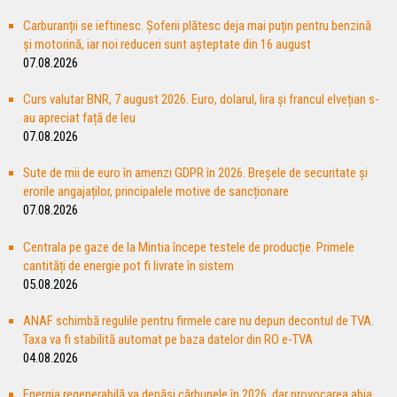
Carburanții se ieftinesc. Șoferii plătesc deja mai puțin pentru benzină
și motorină, iar noi reduceri sunt așteptate din 16 august
07.08.2026
Curs valutar BNR, 7 august 2026. Euro, dolarul, lira și francul elvețian s-
au apreciat față de leu
07.08.2026
Sute de mii de euro în amenzi GDPR în 2026. Breșele de securitate și
erorile angajaților, principalele motive de sancționare
07.08.2026
Centrala pe gaze de la Mintia începe testele de producție. Primele
cantități de energie pot fi livrate în sistem
05.08.2026
ANAF schimbă regulile pentru firmele care nu depun decontul de TVA.
Taxa va fi stabilită automat pe baza datelor din RO e-TVA
04.08.2026
Energia regenerabilă va depăşi cărbunele în 2026, dar provocarea abia