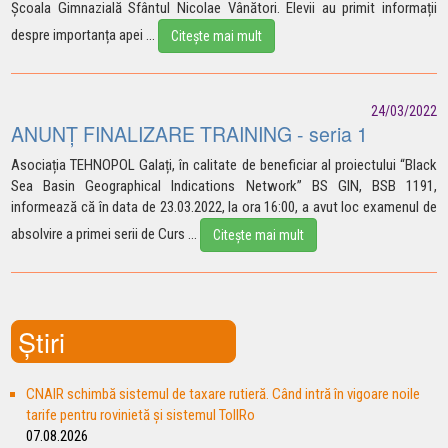
Școala Gimnazială Sfântul Nicolae Vânători. Elevii au primit informații
despre importanța
apei
...
Citește mai mult
24/03/2022
ANUNȚ FINALIZARE TRAINING - seria 1
Asociația TEHNOPOL Galați, în calitate de beneficiar al proiectului “Black
Sea Basin Geographical Indications Network” BS GIN, BSB 1191,
informează că în data de 23.03.2022, la ora 16:00, a avut loc examenul de
absolvire a primei serii de
Curs
...
Citește mai mult
Știri
CNAIR schimbă sistemul de taxare rutieră. Când intră în vigoare noile
tarife pentru rovinietă și sistemul TollRo
07.08.2026