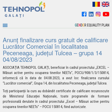
G
E
N
D
E
R EQUALITY PLAN
Anunț finalizare curs gratuit de calificare
Lucrător Comercial în localitatea
Peceneaga, județul Tulcea – grupa 14
04/08/2023
ASOCIAȚIA TEHNOPOL GALAȚI, beneficiar în cadrul proiectului „EXCEL –
Măsuri active pentru ocuparea tinerilor NEETs”, POCU/908/1/3/150814,
informeză că în data de
04.08.2023
, a avut loc finalizarea cursului
“Lucrător comercial”, Grupa 14, din localitatea Peceneaga, județul Tulcea.
Toți participanții la curs au dobândit certificate de calificare recunoscute
de Ministerul Educației Naționale, toate programele de formare
profesională derulate în cadrul proiectului „Excel – Măsuri active pentru
ocuparea tinerilor NEETs” – POCU 150814, fiind autorizate.