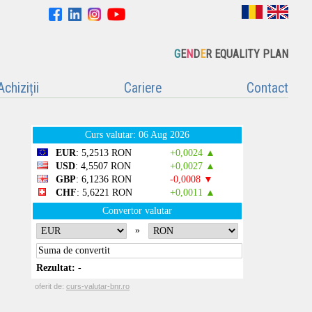
G
E
N
D
E
R EQUALITY PLAN
Achiziții
Cariere
Contact