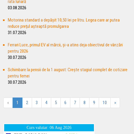
rata lunară
03.08.2026
Motorina standard a depăşit 10,50 lei pe litru. Legea care ar putea
reduce preţul aşteaptă promulgarea
31.07.2026
Ferrari Luce, primul EV al mărcii, şi-a atins deja obiectivul de vânzări
pentru 2026
30.07.2026
Schimbare la pensii de la 1 august: Creşte stagiul complet de cotizare
pentru femei
30.07.2026
«
1
2
3
4
5
6
7
8
9
10
»