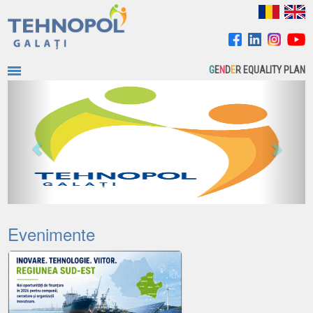
G
E
N
D
E
R EQUALITY PLAN
Previous
Next
Evenimente